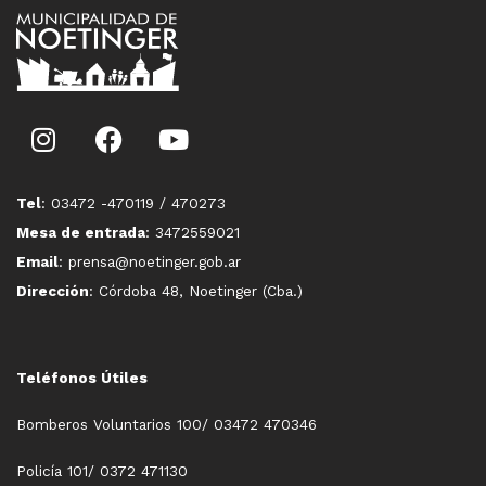
Tel
: 03472 -470119 / 470273
Mesa de entrada
: 3472559021
Email
: prensa@noetinger.gob.ar
Dirección
: Córdoba 48, Noetinger (Cba.)
Teléfonos Útiles
Bomberos Voluntarios 100/ 03472 470346
Policía 101/ 0372 471130