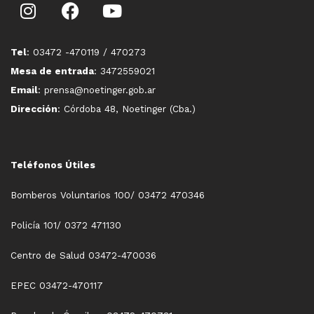
Tel
: 03472 -470119 / 470273
Mesa de entrada
: 3472559021
Email
: prensa@noetinger.gob.ar
Dirección
: Córdoba 48, Noetinger (Cba.)
Teléfonos Útiles
Bomberos Voluntarios 100/ 03472 470346
Policía 101/ 0372 471130
Centro de Salud 03472-470036
EPEC 03472-470117