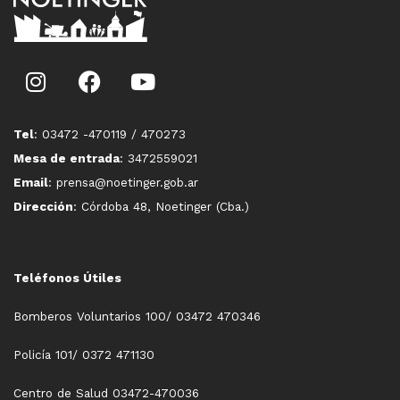
Tel
: 03472 -470119 / 470273
Mesa de entrada
: 3472559021
Email
: prensa@noetinger.gob.ar
Dirección
: Córdoba 48, Noetinger (Cba.)
Teléfonos Útiles
Bomberos Voluntarios 100/ 03472 470346
Policía 101/ 0372 471130
Centro de Salud 03472-470036