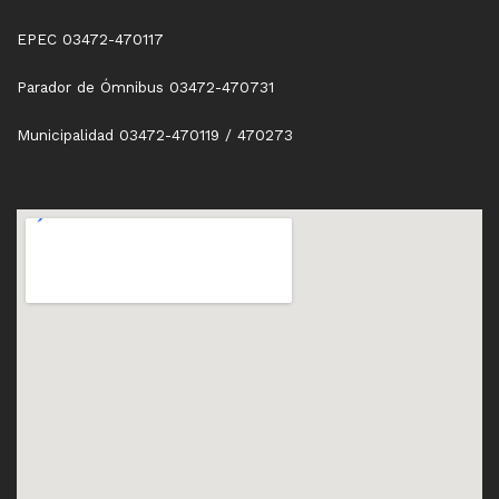
EPEC 03472-470117
Parador de Ómnibus 03472-470731
Municipalidad 03472-470119 / 470273