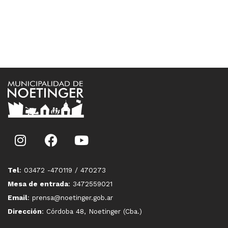
Tel
: 03472 -470119 / 470273
Mesa de entrada
: 3472559021
Email
: prensa@noetinger.gob.ar
Dirección
: Córdoba 48, Noetinger (Cba.)