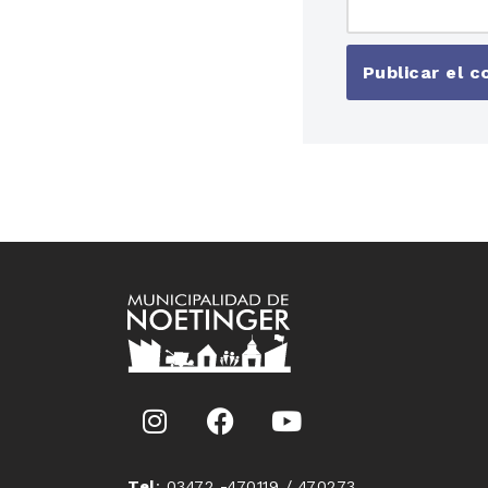
Tel
: 03472 -470119 / 470273