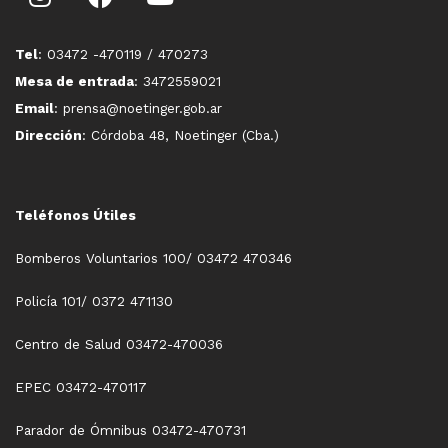
Tel
: 03472 -470119 / 470273
Mesa de entrada
: 3472559021
Email
: prensa@noetinger.gob.ar
Dirección
: Córdoba 48, Noetinger (Cba.)
Teléfonos Útiles
Bomberos Voluntarios 100/ 03472 470346
Policía 101/ 0372 471130
Centro de Salud 03472-470036
EPEC 03472-470117
Parador de Ómnibus 03472-470731