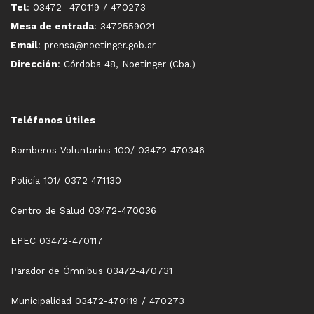
Tel
: 03472 -470119 / 470273
Mesa de entrada
: 3472559021
Email
: prensa@noetinger.gob.ar
Dirección
: Córdoba 48, Noetinger (Cba.)
Teléfonos Útiles
Bomberos Voluntarios 100/ 03472 470346
Policía 101/ 0372 471130
Centro de Salud 03472-470036
EPEC 03472-470117
Parador de Ómnibus 03472-470731
Municipalidad 03472-470119 / 470273