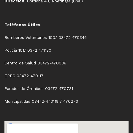
Dirección
: Córdoba 48, Noetinger (Cba.)
Teléfonos Útiles
Bomberos Voluntarios 100/ 03472 470346
Policía 101/ 0372 471130
Centro de Salud 03472-470036
EPEC 03472-470117
Parador de Ómnibus 03472-470731
Municipalidad 03472-470119 / 470273