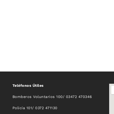
Teléfonos Útiles
Bomberos Voluntarios 100/ 03472 470346
Policía 101/ 0372 471130