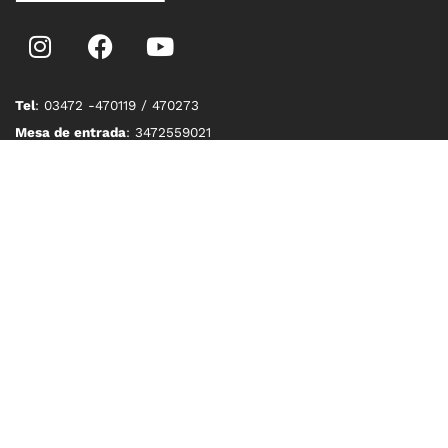
Tel
: 03472 -470119 / 470273
Mesa de entrada
: 3472559021
Email
: prensa@noetinger.gob.ar
Dirección
: Córdoba 48, Noetinger (Cba.)
Teléfonos Útiles
Bomberos Voluntarios 100/ 03472 470346
Policía 101/ 0372 471130
Centro de Salud 03472-470036
EPEC 03472-470117