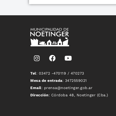
Tel
: 03472 -470119 / 470273
Mesa de entrada
: 3472559021
Email
: prensa@noetinger.gob.ar
Dirección
: Córdoba 48, Noetinger (Cba.)