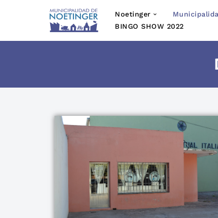
Noetinger
Municipalid
Saltar
BINGO SHOW 2022
al
contenido