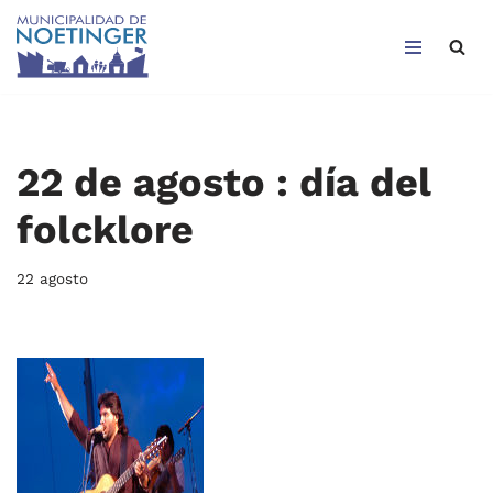
Saltar
al
contenido
22 de agosto : día del
folcklore
22 agosto