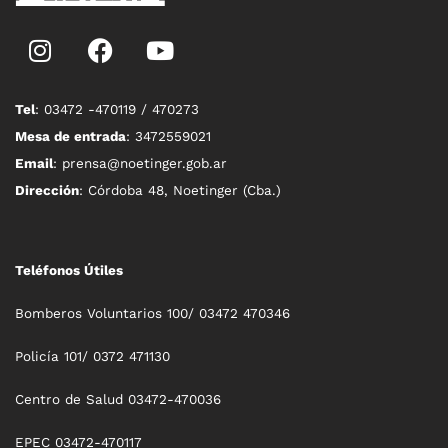
Tel
: 03472 -470119 / 470273
Mesa de entrada
: 3472559021
Email
: prensa@noetinger.gob.ar
Dirección
: Córdoba 48, Noetinger (Cba.)
Teléfonos Útiles
Bomberos Voluntarios 100/ 03472 470346
Policía 101/ 0372 471130
Centro de Salud 03472-470036
EPEC 03472-470117