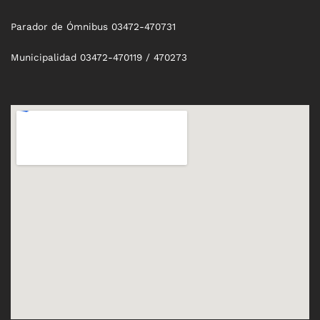
Parador de Ómnibus 03472-470731
Municipalidad 03472-470119 / 470273