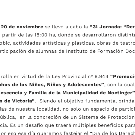
 20 de noviembre
se llevó a cabo la
“3º Jornada: “De
a partir de las 18:00 hs, donde se desarrollaron distin
obic, actividades artísticas y plásticas, obras de teatr
rticipación de alumnas de Instituto de Formación Doc
rolla en virtud de la Ley Provincial nº 9.944
“Promoci
echos de los Niños, Niñas y Adolescentes”
, con la cua
lescencia y Familia de la Municipalidad de Noetinger
n de Victoria”
. Siendo el objetivo fundamental brindar
ias de nuestra localidad, no solo un espacio de partic
ública, en la concreción de un Sistema de Protección 
cia. Es un desafío que traerá múltiples beneficios para
or eso ese día queremos festejar el “Día de los Derech