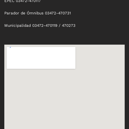
EPEC 03472-470117
Parador de Ómnibus 03472-470731
Municipalidad 03472-470119 / 470273