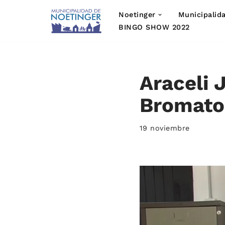
Noetinger
Municipalid
Saltar
BINGO SHOW 2022
al
contenido
Araceli 
Bromatol
19 noviembre