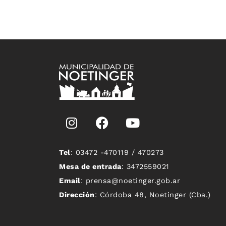
Tel
: 03472 -470119 / 470273
Mesa de entrada
: 3472559021
Email
: prensa@noetinger.gob.ar
Dirección
: Córdoba 48, Noetinger (Cba.)