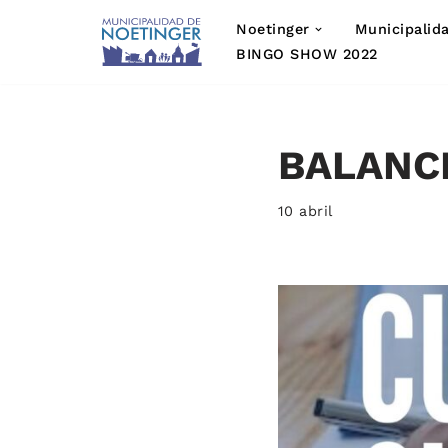
Noetinger
Municipalid
Saltar
BINGO SHOW 2022
al
contenido
BALANC
10 abril