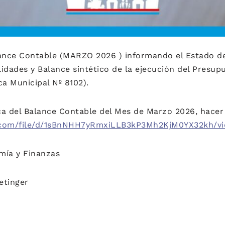
lance Contable (MARZO 2026 ) informando el Estado de
idades y Balance sintético de la ejecución del Presupu
ca Municipal Nº 8102).
a del Balance Contable del Mes de Marzo 2026, hacer 
le.com/file/d/1sBnNHH7yRmxiLLB3kP3Mh2KjM0YX32kh/v
mía y Finanzas
etinger