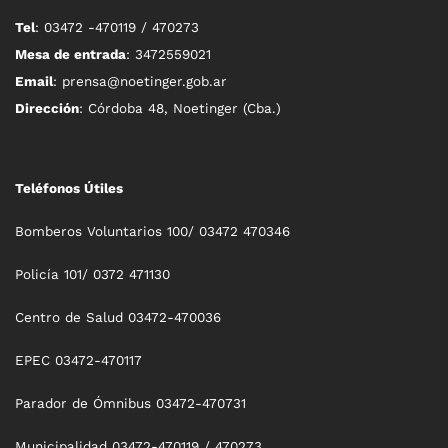
Tel
: 03472 -470119 / 470273
Mesa de entrada
: 3472559021
Email
: prensa@noetinger.gob.ar
Dirección
: Córdoba 48, Noetinger (Cba.)
Teléfonos Útiles
Bomberos Voluntarios 100/ 03472 470346
Policía 101/ 0372 471130
Centro de Salud 03472-470036
EPEC 03472-470117
Parador de Ómnibus 03472-470731
Municipalidad 03472-470119 / 470273