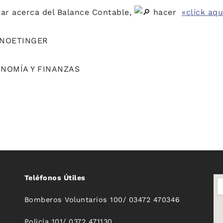
tar acerca del Balance Contable,
hacer
«click aqu
 NOETINGER
NOMÍA Y FINANZAS
Teléfonos Útiles
Bomberos Voluntarios 100/ 03472 470346
Policía 101/ 0372 471130