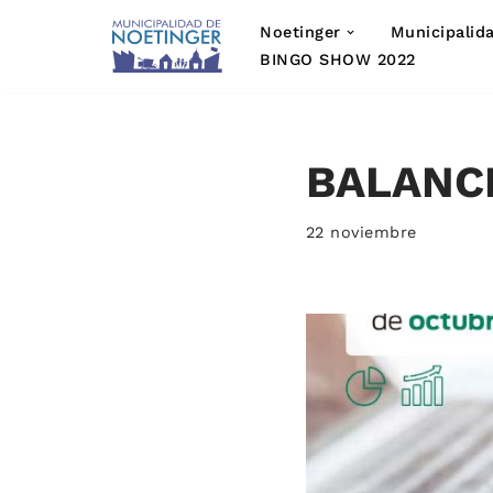
Noetinger
Municipalid
Saltar
BINGO SHOW 2022
al
contenido
BALANC
22 noviembre