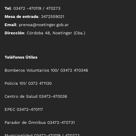
Tel
: 03472 -470119 / 470273
Mesa de entrada
: 3472559021
Email
: prensa@noetinger.gob.ar
Dirección
: Córdoba 48, Noetinger (Cba.)
Teléfonos Útiles
Bomberos Voluntarios 100/ 03472 470346
Policía 101/ 0372 471130
Centro de Salud 03472-470036
EPEC 03472-470117
Parador de Ómnibus 03472-470731
Municipalidad 03472-470119 / 470273