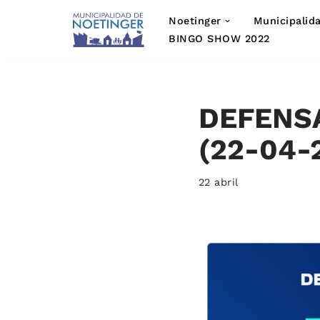
Noetinger
Municipalid
Saltar
BINGO SHOW 2022
al
contenido
DEFENSA
(22-04-2
22 abril