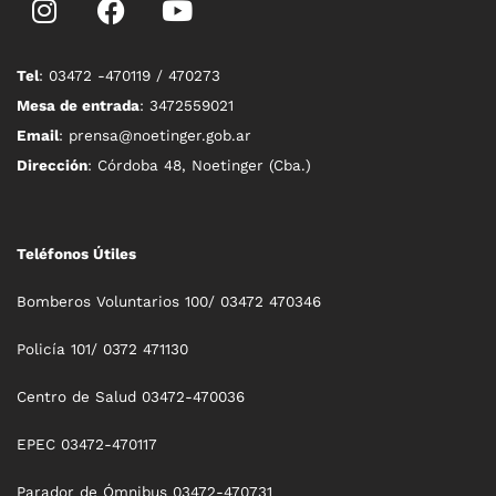
Tel
: 03472 -470119 / 470273
Mesa de entrada
: 3472559021
Email
: prensa@noetinger.gob.ar
Dirección
: Córdoba 48, Noetinger (Cba.)
Teléfonos Útiles
Bomberos Voluntarios 100/ 03472 470346
Policía 101/ 0372 471130
Centro de Salud 03472-470036
EPEC 03472-470117
Parador de Ómnibus 03472-470731