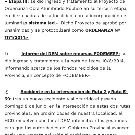
– Etapa III:
se dio ingreso y tratamiento al Proyecto de
Ordenanza Obra Alumbrado Público en su tercera etapa,
en diez cuadras de la localidad, con la incorporación de
luminarias
sistema led.-
Dicho Proyecto de aprobó por
unanimidad y se protocolizará como
ORDENANZA Nº
1171/2014.-
f)
Informe del DEM sobre recursos FODEMEEP:
se
dio ingreso y tratamiento a la nota de fecha 10/6/2014,
informando acerca de los fondos recibidos de la
Provincia, en concepto de FODEMEEP.-
g)
Accidente en la intersección de Ruta 2 y Ruta E-
59
: tras un nuevo accidente vial ocurrido el pasado
domingo 8 de junio, en la intersección de estas dos rutas
provinciales, en proximidades de nuestra localidad, el
HCD resuelve solicitar al DEM intensificar las gestiones
para que las autoridades del Gobierno Provincial avancen
hacia una urgente solución al problema que genera