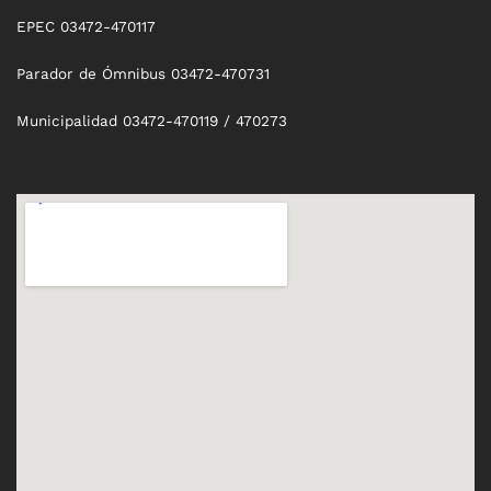
EPEC 03472-470117
Parador de Ómnibus 03472-470731
Municipalidad 03472-470119 / 470273