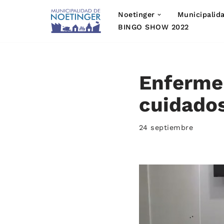
Noetinger
Municipalid
Saltar
BINGO SHOW 2022
al
contenido
Enfermer
cuidados
24 septiembre