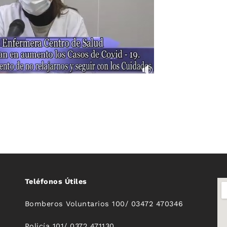
Teléfonos Útiles
Bomberos Voluntarios 100/ 03472 470346
Policía 101/ 0372 471130