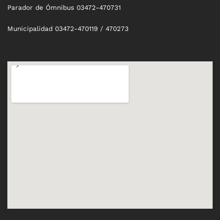
Parador de Ómnibus 03472-470731
Municipalidad 03472-470119 / 470273