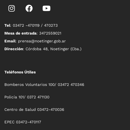
Tel
: 03472 -470119 / 470273
Mesa de entrada
: 3472559021
Email
: prensa@noetinger.gob.ar
Dirección
: Córdoba 48, Noetinger (Cba.)
Teléfonos Útiles
Bomberos Voluntarios 100/ 03472 470346
Policía 101/ 0372 471130
Centro de Salud 03472-470036
EPEC 03472-470117