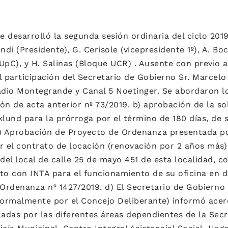
se desarrolló la segunda sesión ordinaria del ciclo 201
ndi (Presidente), G. Cerisole (vicepresidente 1º), A. Boc
C), y H. Salinas (Bloque UCR) . Ausente con previo a
l participación del Secretario de Gobierno Sr. Marcel
dio Montegrande y Canal 5 Noetinger. Se abordaron lo
ón de acta anterior nº 73/2019. b) aprobación de la so
klund para la prórroga por el término de 180 días, de s
c) Aprobación de Proyecto de Ordenanza presentada p
r el contrato de locación (renovación por 2 años más) 
 del local de calle 25 de mayo 451 de esta localidad, 
o con INTA para el funcionamiento de su oficina en di
Ordenanza nº 1427/2019. d) El Secretario de Gobierno 
formalmente por el Concejo Deliberante) informó acer
ladas por las diferentes áreas dependientes de la Secr