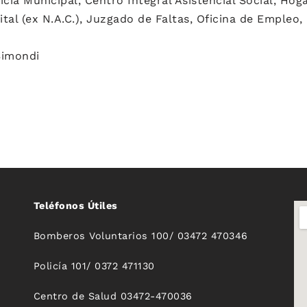
icía Municipal, Centro Integral Asistencial Social, Hog
tal (ex N.A.C.), Juzgado de Faltas, Oficina de Empleo, R
Simondi
Teléfonos Útiles
Bomberos Voluntarios 100/ 03472 470346
Policía 101/ 0372 471130
Centro de Salud 03472-470036