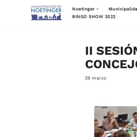
Noetinger
Municipalid
Saltar
BINGO SHOW 2022
al
contenido
II SESIÓ
CONCEJ
29 marzo