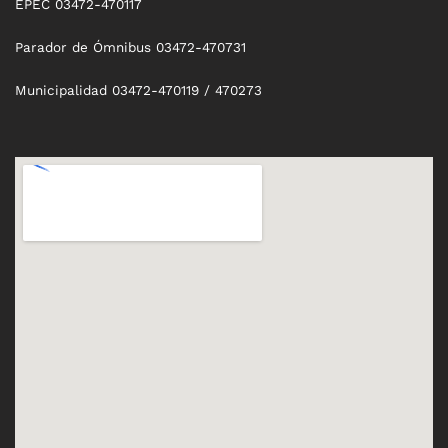
EPEC 03472-470117
Parador de Ómnibus 03472-470731
Municipalidad 03472-470119 / 470273