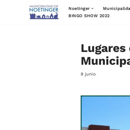
Noetinger
Municipalid
Saltar
BINGO SHOW 2022
al
contenido
Lugares 
Municip
9 junio