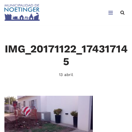
Saltar
al
contenido
IMG_20171122_17431714
5
13 abril