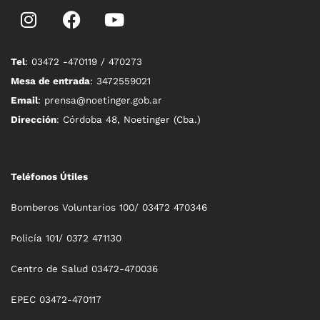
Tel
: 03472 -470119 / 470273
Mesa de entrada
: 3472559021
Email
: prensa@noetinger.gob.ar
Dirección
: Córdoba 48, Noetinger (Cba.)
Teléfonos Útiles
Bomberos Voluntarios 100/ 03472 470346
Policía 101/ 0372 471130
Centro de Salud 03472-470036
EPEC 03472-470117