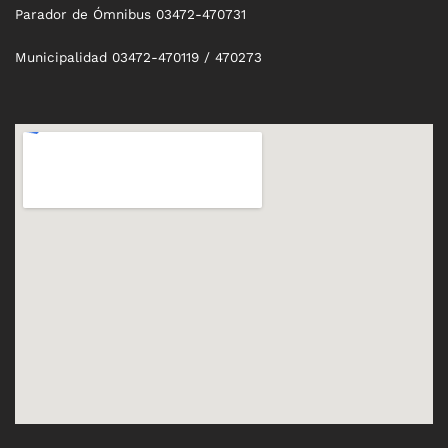
Parador de Ómnibus 03472-470731
Municipalidad 03472-470119 / 470273