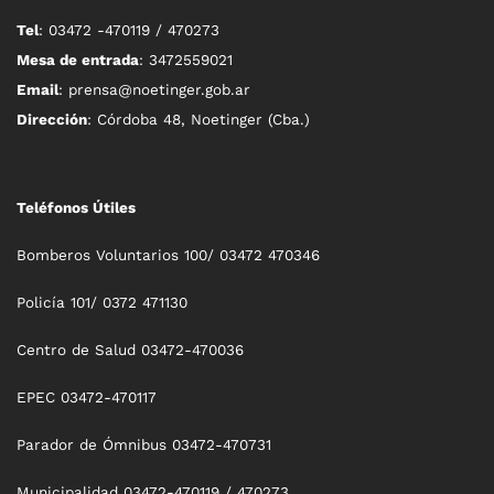
Tel
: 03472 -470119 / 470273
Mesa de entrada
: 3472559021
Email
: prensa@noetinger.gob.ar
Dirección
: Córdoba 48, Noetinger (Cba.)
Teléfonos Útiles
Bomberos Voluntarios 100/ 03472 470346
Policía 101/ 0372 471130
Centro de Salud 03472-470036
EPEC 03472-470117
Parador de Ómnibus 03472-470731
Municipalidad 03472-470119 / 470273