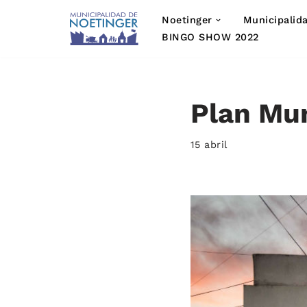
Noetinger
Municipalid
Saltar
BINGO SHOW 2022
al
contenido
Plan Mun
15 abril