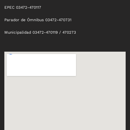
EPEC 03472-470117
Parador de Ómnibus 03472-470731
Municipalidad 03472-470119 / 470273