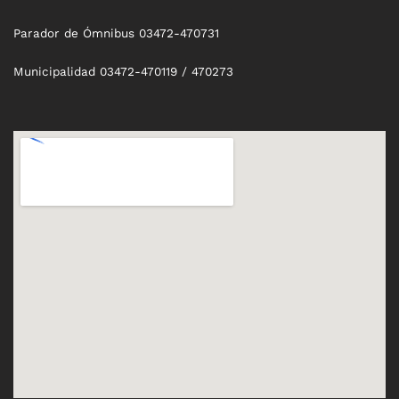
Parador de Ómnibus 03472-470731
Municipalidad 03472-470119 / 470273