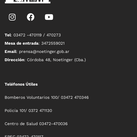
Tel
: 03472 -470119 / 470273
Mesa de entrada
: 3472559021
Email
: prensa@noetinger.gob.ar
Dirección
: Córdoba 48, Noetinger (Cba.)
Teléfonos Útiles
Bomberos Voluntarios 100/ 03472 470346
Policía 101/ 0372 471130
Centro de Salud 03472-470036
EPEC 03472-470117