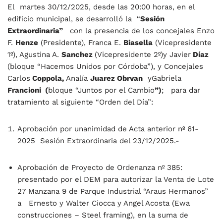
El martes 30/12/2025, desde las 20:00 horas, en el
edificio municipal, se desarrolló la “
Sesión
Extraordinaria
”
con la presencia de los concejales Enzo
F.
Henze
(Presidente), Franca E.
Biasella
(Vicepresidente
1º), Agustina A.
Sanchez
(Vicepresidente 2º)y Javier
Díaz
(bloque “Hacemos Unidos por Córdoba”), y Concejales
Carlos
Coppola,
Analía
Juarez Obrvan
yGabriela
Francioni
(
bloque “Juntos por el Cambio
”)
; para dar
tratamiento al siguiente “Orden del Día”:
Aprobación por unanimidad de Acta anterior nº 61-
2025 Sesión Extraordinaria del 23/12/2025.-
Aprobación de Proyecto de Ordenanza nº 385:
presentado por el DEM para autorizar la Venta de Lote
27 Manzana 9 de Parque Industrial “Araus Hermanos”
a Ernesto y Walter Ciocca y Angel Acosta (Ewa
construcciones – Steel framing), en la suma de