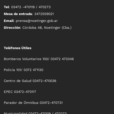
Tel
: 03472 -470119 / 470273
Mesa de entrada
: 3472559021
Email
: prensa@noetinger.gob.ar
Dirección
: Córdoba 48, Noetinger (Cba.)
Teléfonos Útiles
Bomberos Voluntarios 100/ 03472 470346
Policía 101/ 0372 471130
Centro de Salud 03472-470036
EPEC 03472-470117
Parador de Ómnibus 03472-470731
Municipalidad 03472-470119 / 470273