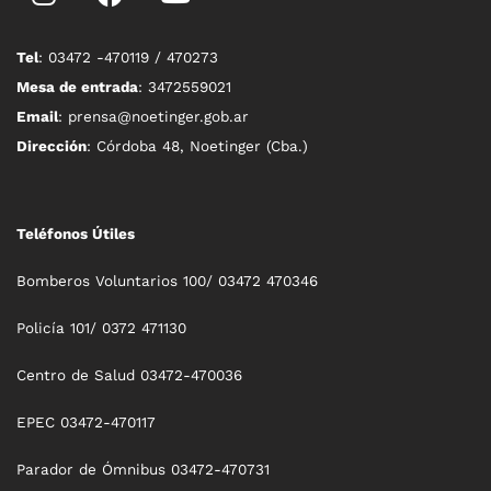
Tel
: 03472 -470119 / 470273
Mesa de entrada
: 3472559021
Email
: prensa@noetinger.gob.ar
Dirección
: Córdoba 48, Noetinger (Cba.)
Teléfonos Útiles
Bomberos Voluntarios 100/ 03472 470346
Policía 101/ 0372 471130
Centro de Salud 03472-470036
EPEC 03472-470117
Parador de Ómnibus 03472-470731