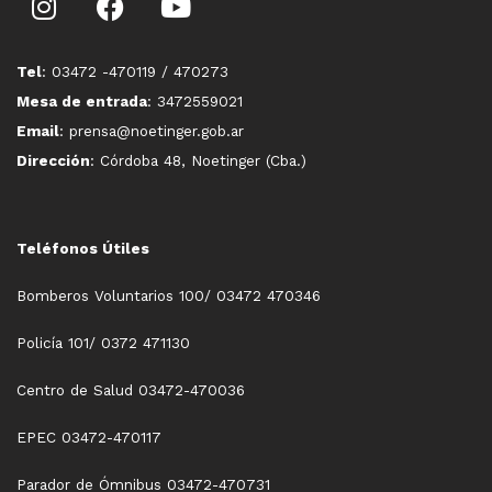
Tel
: 03472 -470119 / 470273
Mesa de entrada
: 3472559021
Email
: prensa@noetinger.gob.ar
Dirección
: Córdoba 48, Noetinger (Cba.)
Teléfonos Útiles
Bomberos Voluntarios 100/ 03472 470346
Policía 101/ 0372 471130
Centro de Salud 03472-470036
EPEC 03472-470117
Parador de Ómnibus 03472-470731