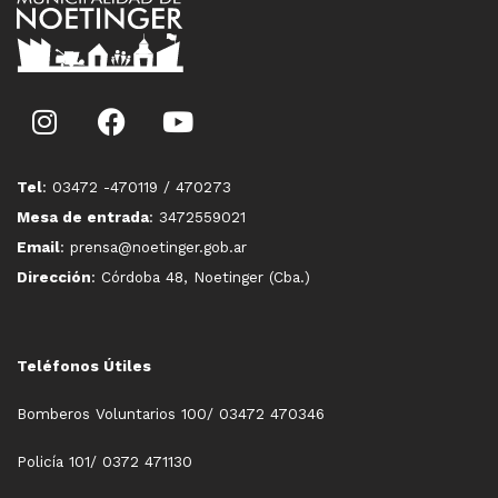
Tel
: 03472 -470119 / 470273
Mesa de entrada
: 3472559021
Email
: prensa@noetinger.gob.ar
Dirección
: Córdoba 48, Noetinger (Cba.)
Teléfonos Útiles
Bomberos Voluntarios 100/ 03472 470346
Policía 101/ 0372 471130