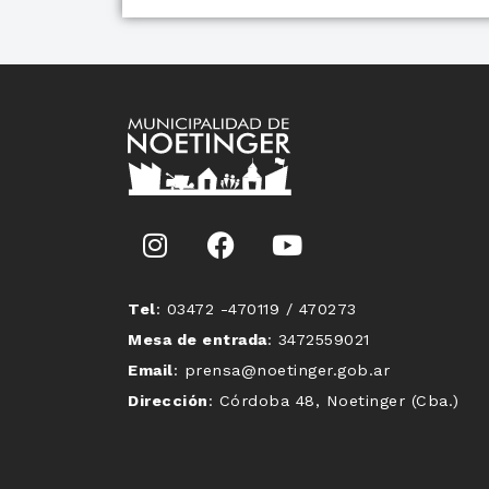
Tel
: 03472 -470119 / 470273
Mesa de entrada
: 3472559021
Email
: prensa@noetinger.gob.ar
Dirección
: Córdoba 48, Noetinger (Cba.)