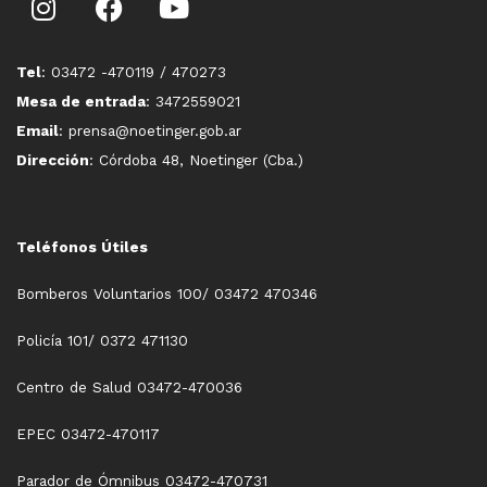
Tel
: 03472 -470119 / 470273
Mesa de entrada
: 3472559021
Email
: prensa@noetinger.gob.ar
Dirección
: Córdoba 48, Noetinger (Cba.)
Teléfonos Útiles
Bomberos Voluntarios 100/ 03472 470346
Policía 101/ 0372 471130
Centro de Salud 03472-470036
EPEC 03472-470117
Parador de Ómnibus 03472-470731