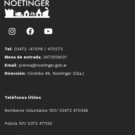
Tel
: 03472 -470119 / 470273
Mesa de entrada
: 3472559021
Email
: prensa@noetinger.gob.ar
Dirección
: Córdoba 48, Noetinger (Cba.)
Teléfonos Útiles
Bomberos Voluntarios 100/ 03472 470346
Policía 101/ 0372 471130