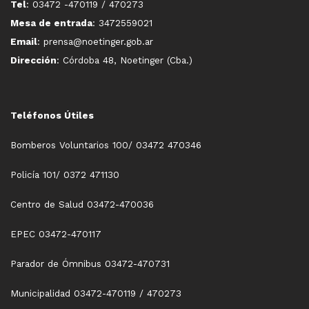
Tel
: 03472 -470119 / 470273
Mesa de entrada
: 3472559021
Email
: prensa@noetinger.gob.ar
Dirección
: Córdoba 48, Noetinger (Cba.)
Teléfonos Útiles
Bomberos Voluntarios 100/ 03472 470346
Policía 101/ 0372 471130
Centro de Salud 03472-470036
EPEC 03472-470117
Parador de Ómnibus 03472-470731
Municipalidad 03472-470119 / 470273