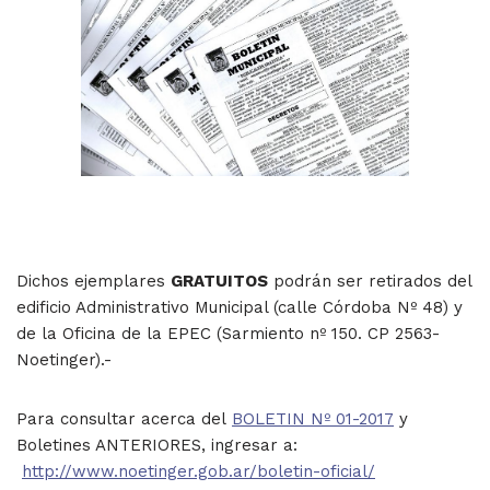
Dichos ejemplares
GRATUITOS
podrán ser retirados del
edificio Administrativo Municipal (calle Córdoba Nº 48) y
de la Oficina de la EPEC (Sarmiento nº 150. CP 2563-
Noetinger).-
Para consultar acerca del
BOLETIN Nº 01-2017
y
Boletines ANTERIORES, ingresar a:
http://www.noetinger.gob.ar/boletin-oficial/