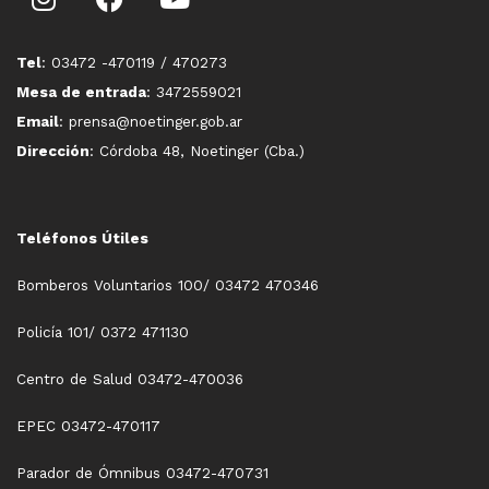
Tel
: 03472 -470119 / 470273
Mesa de entrada
: 3472559021
Email
: prensa@noetinger.gob.ar
Dirección
: Córdoba 48, Noetinger (Cba.)
Teléfonos Útiles
Bomberos Voluntarios 100/ 03472 470346
Policía 101/ 0372 471130
Centro de Salud 03472-470036
EPEC 03472-470117
Parador de Ómnibus 03472-470731