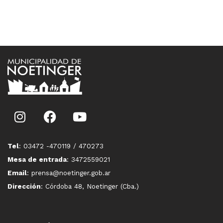
Tel
: 03472 -470119 / 470273
Mesa de entrada
: 3472559021
Email
: prensa@noetinger.gob.ar
Dirección
: Córdoba 48, Noetinger (Cba.)