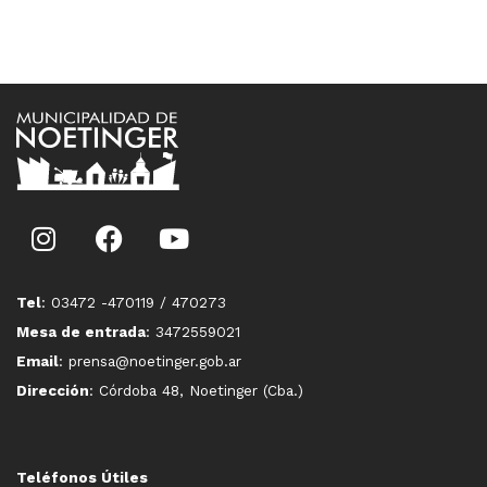
Tel
: 03472 -470119 / 470273
Mesa de entrada
: 3472559021
Email
: prensa@noetinger.gob.ar
Dirección
: Córdoba 48, Noetinger (Cba.)
Teléfonos Útiles