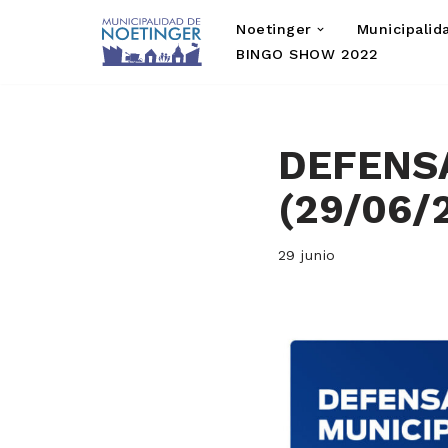
Noetinger
Municipalid
Saltar
BINGO SHOW 2022
al
contenido
DEFENSA
(29/06/2
29 junio