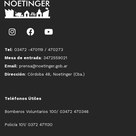
Tel
: 03472 -470119 / 470273
Mesa de entrada
: 3472559021
Email
: prensa@noetinger.gob.ar
Dirección
: Córdoba 48, Noetinger (Cba.)
Teléfonos Útiles
Bomberos Voluntarios 100/ 03472 470346
Policía 101/ 0372 471130